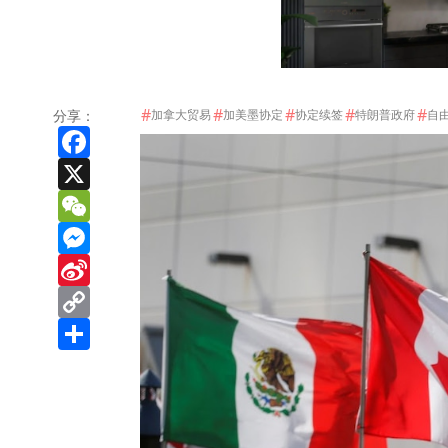
#
#
#
#
#
分享：
加拿大贸易
加美墨协定
协定续签
特朗普政府
自
Facebook
X
WeChat
Messenger
Sina
Weibo
Copy
Link
Share