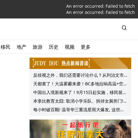
An error occurred:
Failed to fetch
An error occurred:
Failed to fetch
移民
地产
旅游
历史
视频
更多
反歧视之外，我们还需要讨论什么？从列治文市
议会一项动议谈起
天都黄了！大温雾霾来袭！BC多地拉响高温+空气
质量预警 最高可达35°C！
中国出入境新规来了！9月15日起实施，移民留学
中介迎来最强监管！
本拿比教育太囧: 取消小学乐队、拆掉女厕所门!
Haini Xiao参选学务委员
每小时破百颗! 温哥华三重流星雨大爆发, 这些最
佳观赏地点提前收藏!