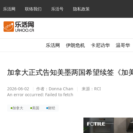
乐活网
联络我们
乐活号
隐私政策
乐活网
伊朗危机
卡尼访华
温哥华
加拿大正式告知美墨两国希望续签《加
2026-06-02
|
作者：
Donna Chan
|
来源：
RCI
An error occurred:
Failed to fetch
加拿大
美国
财经