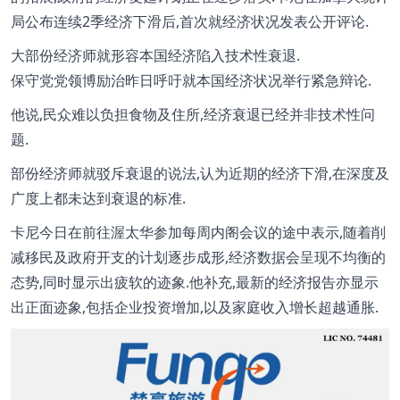
局公布连续2季经济下滑后,首次就经济状况发表公开评论.
大部份经济师就形容本国经济陷入技术性衰退.
保守党党领博励治昨日呼吁就本国经济状况举行紧急辩论.
他说,民众难以负担食物及住所,经济衰退已经并非技术性问
题.
部份经济师就驳斥衰退的说法,认为近期的经济下滑,在深度及
广度上都未达到衰退的标准.
卡尼今日在前往渥太华参加每周内阁会议的途中表示,随着削
减移民及政府开支的计划逐步成形,经济数据会呈现不均衡的
态势,同时显示出疲软的迹象.他补充,最新的经济报告亦显示
出正面迹象,包括企业投资增加,以及家庭收入增长超越通胀.