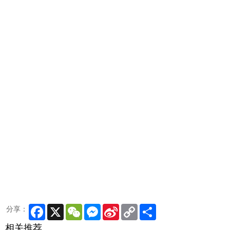
Facebook
X
WeChat
Messenger
Sina
Copy
Share
分享：
Weibo
Link
相关推荐