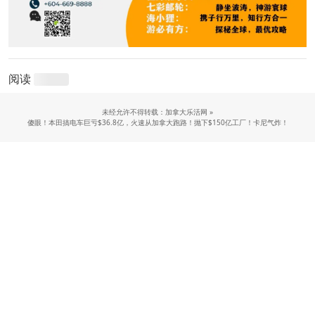
阅读
未经允许不得转载：加拿大乐活网 »
傻眼！本田搞电车巨亏$36.8亿，火速从加拿大跑路！抛下$150亿工厂！卡尼气炸！