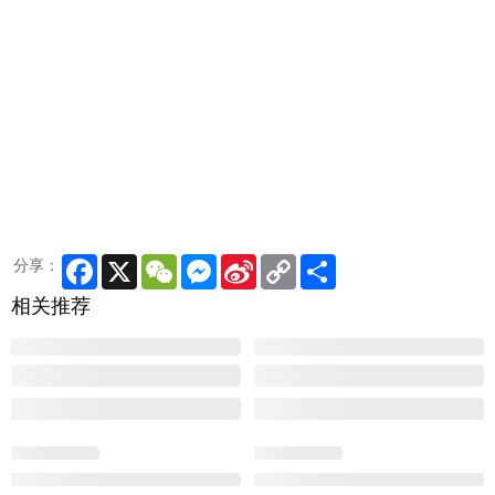
Facebook
X
WeChat
Messenger
Sina
Copy
Share
分享：
Weibo
Link
相关推荐