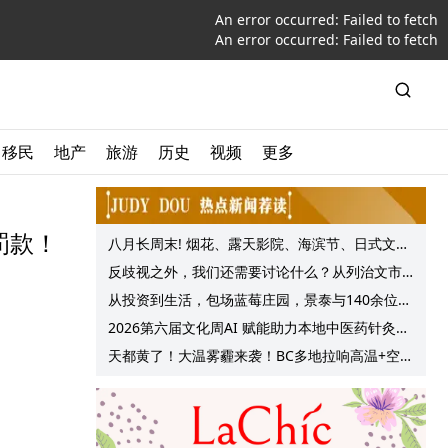
An error occurred:
Failed to fetch
An error occurred:
Failed to fetch
移民
地产
旅游
历史
视频
更多
罚款！
八月长周末! 烟花、露天影院、海滨节、日式文化
节庆, 大温哥华各种精彩活动上线!
反歧视之外，我们还需要讨论什么？从列治文市
议会一项动议谈起
从投资到生活，包场蓝莓庄园，景泰与140余位客
户共享夏日”莓”好时光
2026第六届文化周AI 赋能助力本地中医药针灸服
务提质升级
天都黄了！大温雾霾来袭！BC多地拉响高温+空气
质量预警 最高可达35°C！