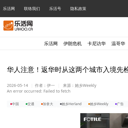
乐活网
联络我们
乐活号
隐私政策
乐活网
伊朗危机
卡尼访华
温哥华
华人注意！返华时从这两个城市入境先检
2026-05-14
|
作者：
伊一
|
来源：
她乡Weekly
An error occurred:
Failed to fetch
中国
交通
加拿大
她乡Herland
她乡Weekly
广告