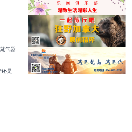
、蒸气器
带还是