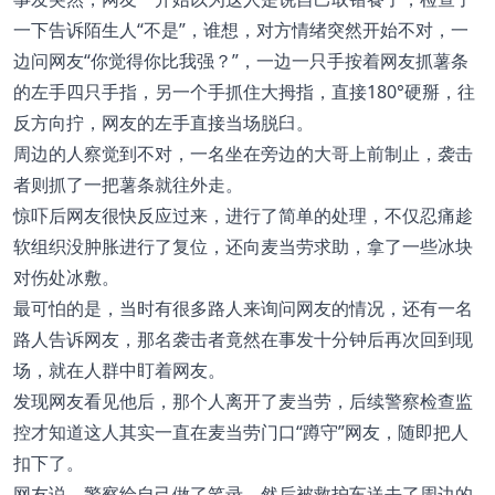
一下告诉陌生人“不是”，谁想，对方情绪突然开始不对，一
边问网友“你觉得你比我强？”，一边一只手按着网友抓薯条
的左手四只手指，另一个手抓住大拇指，直接180°硬掰，往
反方向拧，网友的左手直接当场脱臼。
周边的人察觉到不对，一名坐在旁边的大哥上前制止，袭击
者则抓了一把薯条就往外走。
惊吓后网友很快反应过来，进行了简单的处理，不仅忍痛趁
软组织没肿胀进行了复位，还向麦当劳求助，拿了一些冰块
对伤处冰敷。
最可怕的是，当时有很多路人来询问网友的情况，还有一名
路人告诉网友，那名袭击者竟然在事发十分钟后再次回到现
场，就在人群中盯着网友。
发现网友看见他后，那个人离开了麦当劳，后续警察检查监
控才知道这人其实一直在麦当劳门口“蹲守”网友，随即把人
扣下了。
网友说，警察给自己做了笔录，然后被救护车送去了周边的