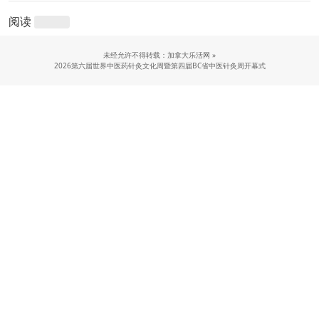
阅读
未经允许不得转载：加拿大乐活网 »
2026第六届世界中医药针灸文化周暨第四届BC省中医针灸周开幕式