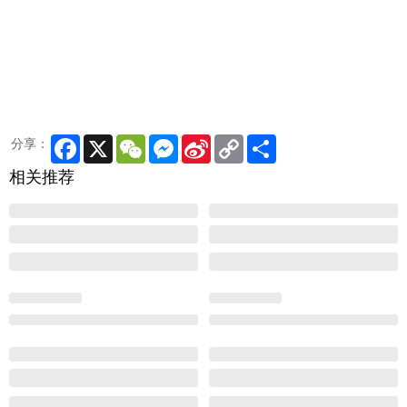
Facebook
X
WeChat
Messenger
Sina
Copy
Share
分享：
Weibo
Link
相关推荐