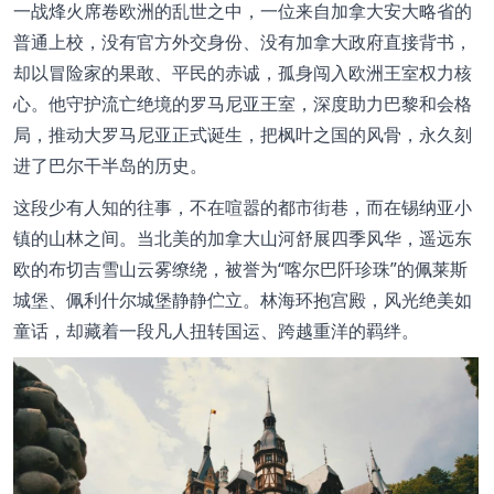
一战烽火席卷欧洲的乱世之中，一位来自加拿大安大略省的
普通上校，没有官方外交身份、没有加拿大政府直接背书，
却以冒险家的果敢、平民的赤诚，孤身闯入欧洲王室权力核
心。他守护流亡绝境的罗马尼亚王室，深度助力
巴黎和会
格
局，推动大罗马尼亚正式诞生，把枫叶之国的风骨，永久刻
进了巴尔干半岛的历史。
这段少有人知的往事，不在喧嚣的都市街巷，而在锡纳亚小
镇的山林之间。当北美的加拿大山河舒展四季风华，遥远东
欧的布切吉雪山云雾缭绕，被誉为“喀尔巴阡珍珠”的
佩莱斯
城堡
、佩利什尔城堡静静伫立。林海环抱宫殿，风光绝美如
童话，却藏着一段凡人扭转国运、跨越重洋的羁绊。