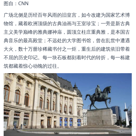
图
自：CNN
广场北侧是历经百年风雨的旧皇宫，如今改建为国家艺术博
物馆，藏着欧洲顶级的古典油画与王室珍宝；一旁是新古典
主义美学巅峰的雅典娜神庙，圆顶立柱庄重典雅，是本国古
典音乐的最高殿堂；不远处的大学图书馆，曾在乱世中遭遇
大火，数十万册珍稀藏书付之一炬，重生后的建筑依旧带着
不屈的历史印记。每一块石板都刻着时代的转折，每一栋建
筑都藏着惊心动魄的过往。