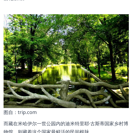
图
自：trip.com
而藏在米哈伊尔一世公园内的迪米特里耶·古斯蒂国家乡村博
物馆，则藏着这个国家最鲜活的民间根脉。