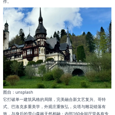
作。
图
自：unsplash
它打破单一建筑风格的局限，完美融合新文艺复兴、哥特
式、巴洛克多重美学，外观庄重恢弘，尖塔与雕花错落有
致，与身后的雪山森林天然相融；内部160余间厅堂各有专