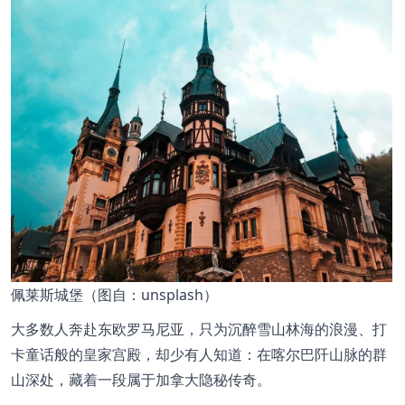
佩莱斯城堡（
图
自：unsplash）
大多数人奔赴东欧罗马尼亚，只为沉醉雪山林海的浪漫、打
卡童话般的皇家宫殿，却少有人知道：在
喀尔巴阡山脉
的群
山深处，藏着一段属于加拿大隐秘传奇。