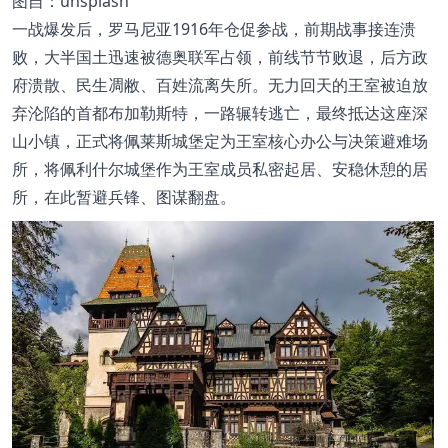
图
自：unsplash
一战爆发后，罗马尼亚1916年仓促参战，前期战事接连溃
败，大半国土迅速被德奥联军占领，前线节节败退，后方政
府溃散、民生凋敝、百姓流离失所。无力回天的王室被迫放
弃沦陷的首都布加勒斯特，一路辗转逃亡，最终抵达这座深
山小镇，正式将佩莱斯城堡定为王室核心办公与决策避难场
所，将佩利什尔城堡作为王室成员私密起居、安稳休憩的居
所，在此暂避兵锋、图谋翻盘。