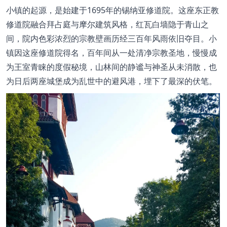
小镇的起源，是始建于1695年的锡纳亚修道院。这座东正教
修道院融合拜占庭与摩尔建筑风格，红瓦白墙隐于青山之
间，院内色彩浓烈的宗教壁画历经三百年风雨依旧夺目。小
镇因这座修道院得名，百年间从一处清净宗教圣地，慢慢成
为王室青睐的度假秘境，山林间的静谧与神圣从未消散，也
为日后两座城堡成为乱世中的避风港，埋下了最深的伏笔。