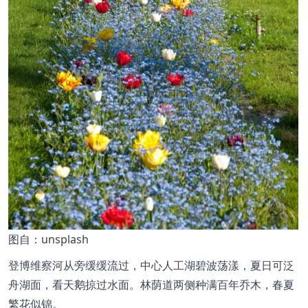
图
自：unsplash
登博维察河从旁缓缓流过，中心人工湖碧波荡漾，夏日可泛
舟湖面，看天鹅掠过水面。林荫道两侧种满百年乔木，春夏
繁花似锦。