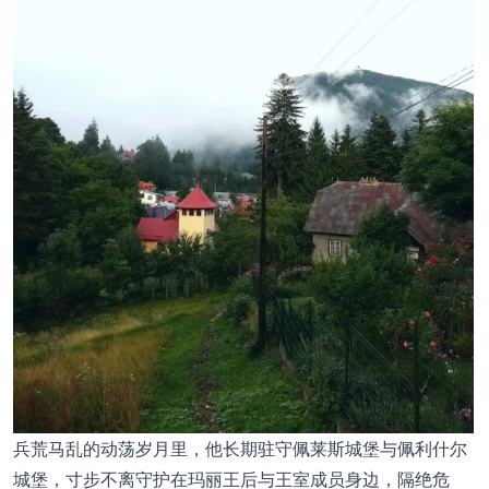
兵荒马乱的动荡岁月里，他长期驻守佩莱斯城堡与佩利什尔
城堡，寸步不离守护在玛丽王后与王室成员身边，隔绝危