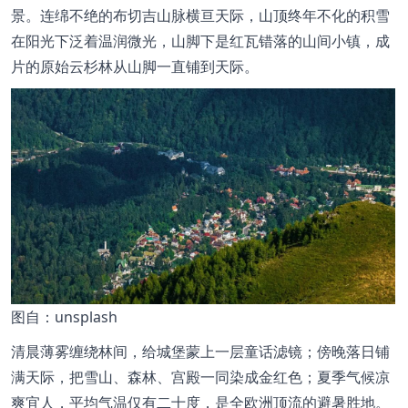
景。连绵不绝的布切吉山脉横亘天际，山顶终年不化的积雪
在阳光下泛着温润微光，山脚下是红瓦错落的山间小镇，成
片的原始云杉林从山脚一直铺到天际。
图
自：unsplash
清晨薄雾缠绕林间，给城堡蒙上一层童话滤镜；傍晚落日铺
满天际，把雪山、森林、宫殿一同染成金红色；夏季气候凉
爽宜人，平均气温仅有二十度，是全欧洲顶流的避暑胜地。