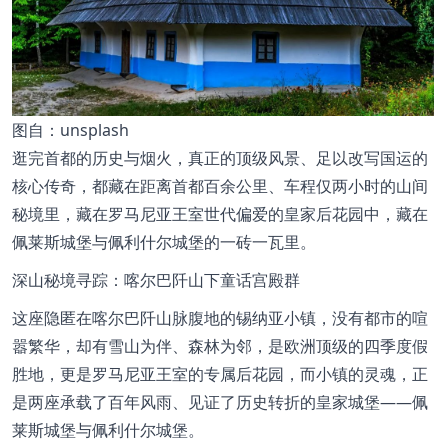
图
自：unsplash
逛完首都的历史与烟火，真正的顶级风景、足以改写国运的
核心传奇，都藏在距离首都百余公里、车程仅两小时的山间
秘境里，藏在罗马尼亚王室世代偏爱的皇家后花园中，藏在
佩莱斯城堡与佩利什尔城堡的一砖一瓦里。
深山秘境寻踪：喀尔巴阡山下童话宫殿群
这座隐匿在喀尔巴阡山脉腹地的锡纳亚小镇，没有都市的喧
嚣繁华，却有雪山为伴、森林为邻，是欧洲顶级的四季度假
胜地，更是罗马尼亚王室的专属后花园，而小镇的灵魂，正
是两座承载了百年风雨、见证了历史转折的皇家城堡——佩
莱斯城堡与佩利什尔城堡。