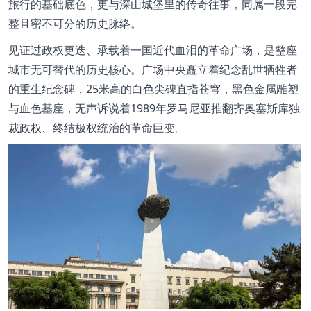
旅行的基础底色，更与深山城堡里的传奇往事，同属一段完
整且密不可分的历史脉络。
见证过政权更迭、承载着一国近代血泪的革命广场，是整座
城市无可替代的历史核心。广场中央矗立着纪念乱世牺牲者
的重生纪念碑，25米高的白色尖碑直指苍穹，黑色金属雕塑
与血色基座，无声诉说着1989年罗马尼亚推翻齐奥塞斯库独
裁政权、终结极权统治的革命巨变。