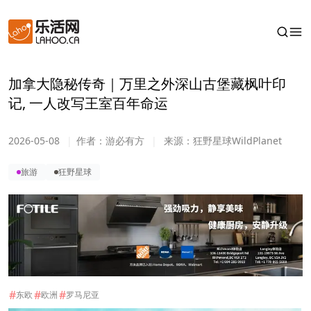
加拿大隐秘传奇｜万里之外深山古堡藏枫叶印
记, 一人改写王室百年命运
2026-05-08
|
作者：
游必有方
|
来源：
狂野星球WildPlanet
旅游
狂野星球
#
#
#
东欧
欧洲
罗马尼亚