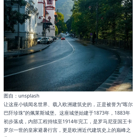
图
自：unsplash
让这座小镇闻名世界、载入欧洲建筑史的，正是被誉为“喀尔
巴阡珍珠”的佩莱斯城堡。这座城堡始建于1873年，1883年
初步落成，内部工程持续至1914年完工，是罗马尼亚国王卡
罗尔一世的皇家避暑行宫，更是欧洲近代建筑史上的巅峰之