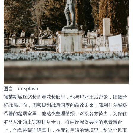
图
自：unsplash
佩莱斯城堡悠长的雕花长廊里，他与玛丽王后密谈，细致分
析战局走向，周密规划战后国家的前途未来；佩利什尔城堡
温馨的起居室里，他熬夜整理情报、对接各方势力，为保住
罗马尼亚领土完整拼尽全力。在两座城堡共享的观景露台
上，他曾眺望连绵雪山，在无边黑暗的绝境里，给这个风雨