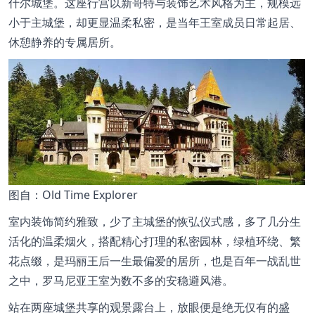
什尔城堡。这座行宫以新哥特与装饰艺术风格为主，规模远
小于主城堡，却更显温柔私密，是当年王室成员日常起居、
休憩静养的专属居所。
图
自：Old Time Explorer
室内装饰简约雅致，少了主城堡的恢弘仪式感，多了几分生
活化的温柔烟火，搭配精心打理的私密园林，绿植环绕、繁
花点缀，是
玛丽王后
一生最偏爱的居所，也是百年一战乱世
之中，罗马尼亚王室为数不多的安稳避风港。
站在两座城堡共享的观景露台上，放眼便是绝无仅有的盛