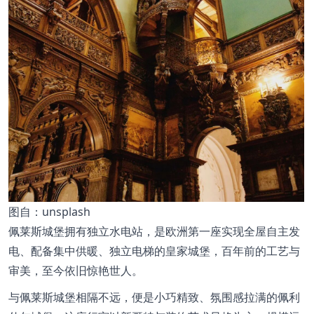
图
自：unsplash
佩莱斯城堡拥有独立水电站，是欧洲第一座实现全屋自主发
电、配备集中供暖、独立电梯的皇家城堡，百年前的工艺与
审美，至今依旧惊艳世人。
与佩莱斯城堡相隔不远，便是小巧精致、氛围感拉满的佩利