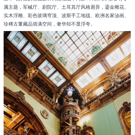
属主题，军械厅、剧院厅、土耳其厅风格迥异，鎏金雕花、
实木浮雕、彩色玻璃穹顶、波斯手工地毯、欧洲名家油画、
珍稀古董藏品填满空间，奢华却不显浮夸。