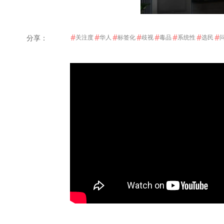
#
#
#
#
#
#
#
#
分享：
关注度
华人
标签化
歧视
毒品
系统性
选民