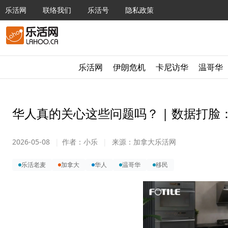
乐活网
联络我们
乐活号
隐私政策
乐活网
伊朗危机
卡尼访华
温哥华
华人真的关心这些问题吗？ | 数据打
2026-05-08
|
作者：
小乐
|
来源：
加拿大乐活网
乐活老麦
加拿大
华人
温哥华
移民