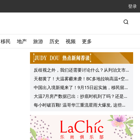
登录
移民
地产
旅游
历史
视频
更多
反歧视之外，我们还需要讨论什么？从列治文市
议会一项动议谈起
天都黄了！大温雾霾来袭！BC多地拉响高温+空气
质量预警 最高可达35°C！
中国出入境新规来了！9月15日起实施，移民留学
中介迎来最强监管！
大温7月房产数据已出：抄底时机到了吗？还是再
等等？他们这么建议的
每小时破百颗! 温哥华三重流星雨大爆发, 这些最
佳观赏地点提前收藏!