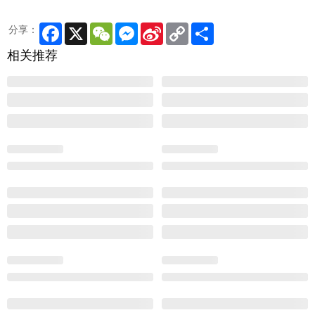
Facebook
X
WeChat
Messenger
Sina
Copy
Share
分享：
Weibo
Link
相关推荐