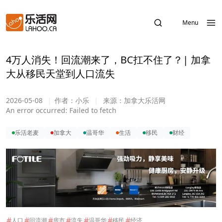
Menu
4万人消失！回流潮来了，BC扛不住了？| 加拿
大从移民天堂到人口流失
2026-05-08
|
作者：
小乐
|
来源：
加拿大乐活网
An error occurred:
Failed to fetch
乐活老麦
加拿大
温哥华
生活
移民
财经
#
#
#
#
#
#
#
人口
回流潮
房市
流失
温哥华
移民
经济