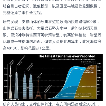
结合目击者证词、数值模型，以及卫星与地震仪监测数据，
完整还原了事件全过程。
研究发现，支撑山体的冰川在短短数周内快速退缩
500
米，
山体岩石失去依托。大量岩石坠入水中，瞬间掀起滔天巨
浪。巨浪冲刷特雷西阿姆峡湾岩壁，剥离沿岸植被，岩壁因
此形成平整裸露的岩面。研究人员据此测算出，此次海啸浪
高
481
米，影响范围超
1
公里。
研究人员指出，支撑山体的冰川在几周内迅速后退
500
米，