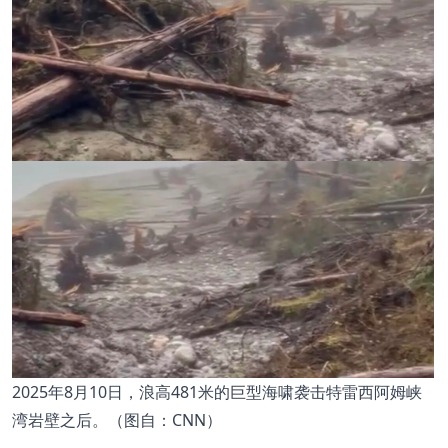
2025
年
8
月
10
日，浪高
481
米的巨型海啸袭击特雷西阿姆峡
湾岩壁之后。
（图自：CNN）