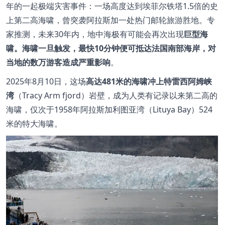
年的一起极端灾害事件：一场高度达到埃菲尔铁塔
1.5
倍的史
上第二高海啸，曾突袭阿拉斯加一处热门邮轮旅游胜地。专
家推测，
未来30年内，地中海极有可能会再次出现
巨型海
啸。海啸一旦触发，最快10分钟便可抵达法国南部海岸，对
当地的数万游客造成严重影响
。
2025
年
8
月
10
日，这场
高达481米的海啸冲上特雷西阿姆峡
湾
（
Tracy Arm fjord
）岩壁，成为人类有记录以来第二高的
海啸，仅次于
1958
年阿拉斯加利图亚湾（
Lituya Bay
）
524
米的特大海啸。