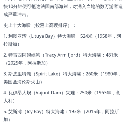
快
10
分钟便可抵达法国南部海岸，对涌入当地的数万游客造
成严重冲击。
史上十大海啸（按溯上高度排序）：
1.
利图亚湾（
Lituya Bay
）特大海啸：
524
米（
1958
年，阿
拉斯加）
2.
特雷西阿姆峡湾（
Tracy Arm fjord
）特大海啸：
481
米
（
2025
年，阿拉斯加）
3.
斯皮里特湖（
Spirit Lake
）特大海啸：
260
米（
1980
年，
美国圣海伦斯火山）
4.
瓦伊昂大坝（
Vajont Dam
）灾难：
250
米（
1963
年，意
大利）
5.
艾斯湾（
Icy Bay
）特大海啸：
193
米（
2015
年，阿拉斯
加）