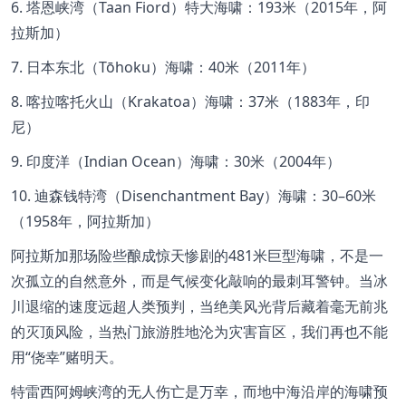
6.
塔恩峡湾（
Taan Fiord
）特大海啸：
193
米（
2015
年，阿
拉斯加）
7.
日本东北（
Tōhoku
）海啸：
40
米（
2011
年）
8.
喀拉喀托火山（
Krakatoa
）海啸：
37
米（
1883
年，印
尼）
9.
印度洋（
Indian Ocean
）海啸：
30
米（
2004
年）
10.
迪森钱特湾（
Disenchantment Bay
）海啸：
30–60
米
（
1958
年，阿拉斯加）
阿拉斯加那场险些酿成惊天惨剧的
481
米巨型海啸，不是一
次孤立的自然意外，而是气候变化敲响的最刺耳警钟。当冰
川退缩的速度远超人类预判，当绝美风光背后藏着毫无前兆
的灭顶风险，当热门旅游胜地沦为灾害盲区，我们再也不能
用
“
侥幸
”
赌明天。
特雷西阿姆峡湾的无人伤亡是万幸，而地中海沿岸的海啸预