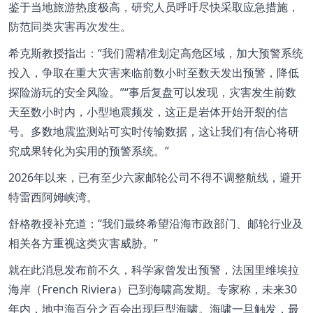
鉴于当地旅游热度极高，研究人员呼吁尽快采取应急措施，
防范同类灾害再次发生。
希克斯教授指出：
“
我们需精准划定高危区域，加大预警系统
投入，争取在重大灾害来临前数小时至数天发出预警，降低
探险游玩的安全风险。
”
“
事后复盘可以发现，灾害发生前数
天至数小时内，小型地震频发，这正是岩体开始开裂的信
号。多数地震监测站可实时传输数据，这让我们有信心将研
究成果转化为实用的预警系统。
”
2026
年以来，已有至少六家邮轮公司不得不调整航线，避开
特雷西阿姆峡湾。
舒格教授补充道：
“
我们最终希望沿海市政部门、邮轮行业及
相关各方重视这类灾害威胁。
”
就在此消息发布前不久，科学家曾发出预警，法国里维埃拉
海岸（
French Riviera
）已到海啸高发期。专家称，未来
30
年内，地中海百分之百会出现巨型海啸。海啸一旦触发，最