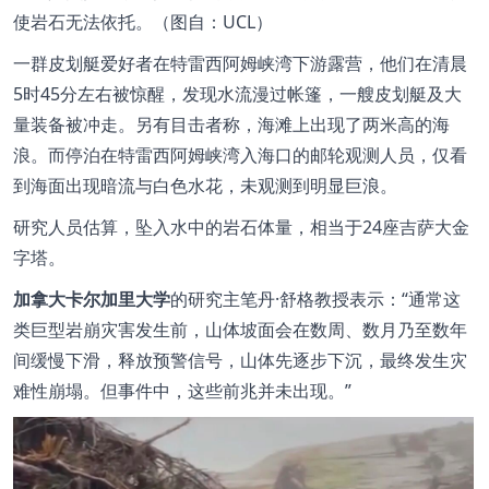
使岩石无法依托。（图自：UCL）
一群皮划艇爱好者在特雷西阿姆峡湾下游露营，他们在清晨
5
时
45
分左右被惊醒，发现水流漫过帐篷，一艘皮划艇及大
量装备被冲走。另有目击者称，海滩上出现了两米高的海
浪。而停泊在特雷西阿姆峡湾入海口的邮轮观测人员，仅看
到海面出现暗流与白色水花，未观测到明显巨浪。
研究人员估算，坠入水中的岩石体量，相当于
24
座吉萨大金
字塔。
加拿大卡尔加里大学
的研究主笔丹
·
舒格教授表示：
“
通常这
类巨型岩崩灾害发生前，山体坡面会在数周、数月乃至数年
间缓慢下滑，释放预警信号，山体先逐步下沉，最终发生灾
难性崩塌。但事件中，这些前兆并未出现。
”