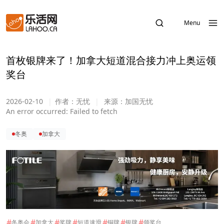
Menu
首枚银牌来了！加拿大短道混合接力冲上奥运领
奖台
2026-02-10
|
作者：
无忧
|
来源：
加国无忧
An error occurred:
Failed to fetch
冬奥
加拿大
#
#
#
#
#
#
#
冬奥会
加拿大
奖牌
短道速滑
铜牌
银牌
领奖台