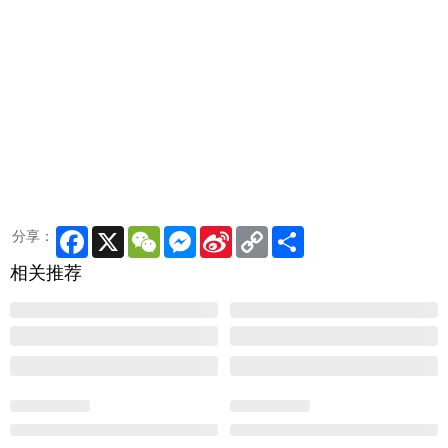
Facebook
X
WeChat
Messenger
Sina
Copy
Share
分享：
Weibo
Link
相关推荐