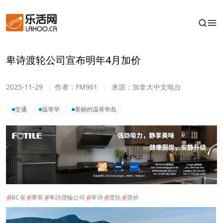
卑诗渡轮公司宣布明年4月加价
2025-11-29
|
作者：
FM961
|
来源：
加拿大中文电台
交通
温哥华
美丽的温哥华岛
#
#
#
#
#
#
BC省
乘客
卑詩渡輪公司
卑诗
渡轮
票价