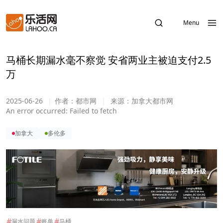
Menu
马桶长期漏水毫不察觉 安省两业主被迫支付2.5
万
2025-06-26
|
作者：
都市网
|
来源：
加拿大都市网
An error occurred:
Failed to fetch
加拿大
多伦多
#
#
#
漏水问题
账单
马桶