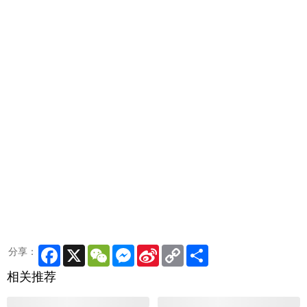
Facebook
X
WeChat
Messenger
Sina
Copy
Share
分享：
Weibo
Link
相关推荐