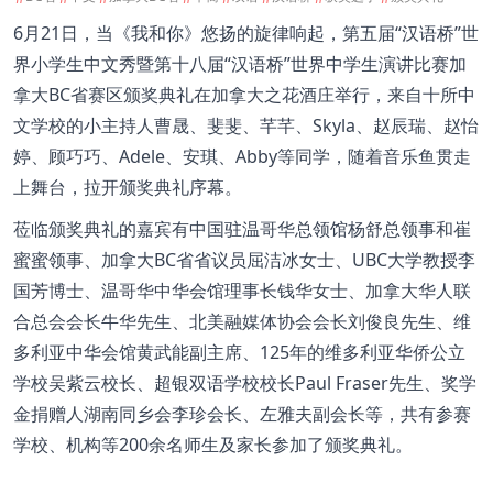
6月21日，当《我和你》悠扬的旋律响起，第五届“汉语桥”世
界小学生中文秀暨第十八届“汉语桥”世界中学生演讲比赛加
拿大BC省赛区颁奖典礼在加拿大之花酒庄举行，来自十所中
文学校的小主持人曹晟、斐斐、芊芊、Skyla、赵辰瑞、赵怡
婷、顾巧巧、Adele、安琪、Abby等同学，随着音乐鱼贯走
上舞台，拉开颁奖典礼序幕。
莅临颁奖典礼的嘉宾有中国驻温哥华总领馆杨舒总领事和崔
蜜蜜领事、加拿大BC省省议员屈洁冰女士、UBC大学教授李
国芳博士、温哥华中华会馆理事长钱华女士、加拿大华人联
合总会会长牛华先生、北美融媒体协会会长刘俊良先生、维
多利亚中华会馆黄武能副主席、125年的维多利亚华侨公立
学校吴紫云校长、超银双语学校校长Paul Fraser先生、奖学
金捐赠人湖南同乡会李珍会长、左雅夫副会长等，共有参赛
学校、机构等200余名师生及家长参加了颁奖典礼。