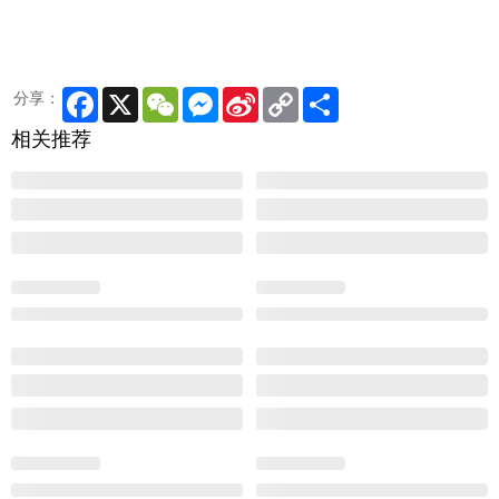
Facebook
X
WeChat
Messenger
Sina
Copy
Share
分享：
Weibo
Link
相关推荐