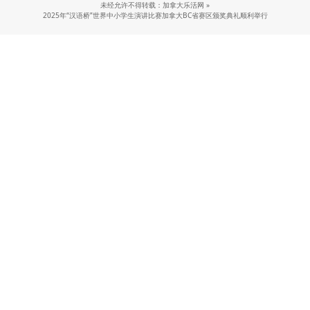
未经允许不得转载：加拿大乐活网 »
2025年“汉语桥”世界中小学生演讲比赛加拿大BC省赛区颁奖典礼顺利举行