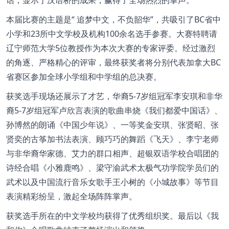
本届比赛的主题是“ 追梦中文，不负韶华”，共吸引了BC省中
小学和23所中文学校及机构100余名选手参赛。大赛特聘请
辽宁师范大学5位教授作为本次大赛的专家评委。经过激烈
的角逐、严格精心的评审，最终获奖者将分别代表加拿大BC
省赛区参加全球小学组和中学组的总决赛。
获奖选手现场还展示了才艺，华裔5-7岁组冠军李安琪和非华
裔5-7岁组冠军卢欣言表演的歌曲串烧《我们都爱中国话》、
孙博然的朗诵《中国少年说》、一等奖金安琪、张贤昭、张
贤奕的古筝加书法表演、顾巧巧的舞蹈《飞天》、李宁老师
与非华裔华家德、艾力的群口相声、超银双语学校合唱团的
诗经合唱《小雅鹿鸣》、梁守渝武术太极气功学院学员们的
武术以及中国流行音乐女歌手王小树的《小城故事》等节目
表演精彩纷呈，激起全场阵阵掌声。
获奖选手所在的中文学校均获得了优秀组织奖。最后以《我