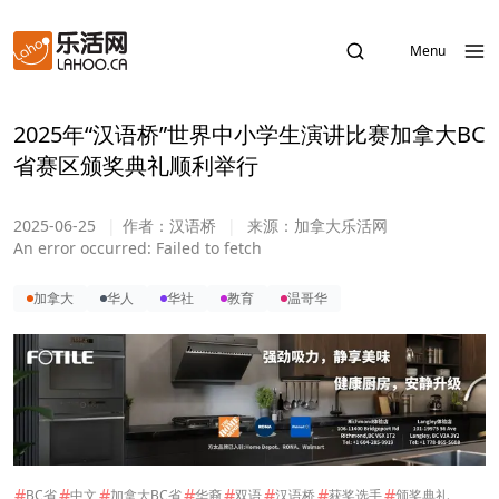
Menu
2025年“汉语桥”世界中小学生演讲比赛加拿大BC
省赛区颁奖典礼顺利举行
2025-06-25
|
作者：
汉语桥
|
来源：
加拿大乐活网
An error occurred:
Failed to fetch
加拿大
华人
华社
教育
温哥华
#
#
#
#
#
#
#
#
BC省
中文
加拿大BC省
华裔
双语
汉语桥
获奖选手
颁奖典礼