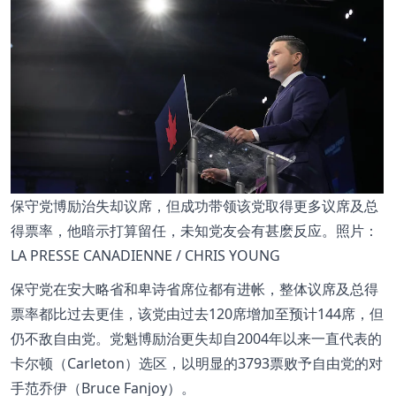
保守党博励治失却议席，但成功带领该党取得更多议席及总
得票率，他暗示打算留任，未知党友会有甚麽反应。照片：
LA PRESSE CANADIENNE / CHRIS YOUNG
保守党在安大略省和卑诗省席位都有进帐，整体议席及总得
票率都比过去更佳，该党由过去120席增加至预计144席，但
仍不敌自由党。党魁博励治更失却自2004年以来一直代表的
卡尔顿（Carleton）选区，以明显的3793票败予自由党的对
手范乔伊（Bruce Fanjoy）。