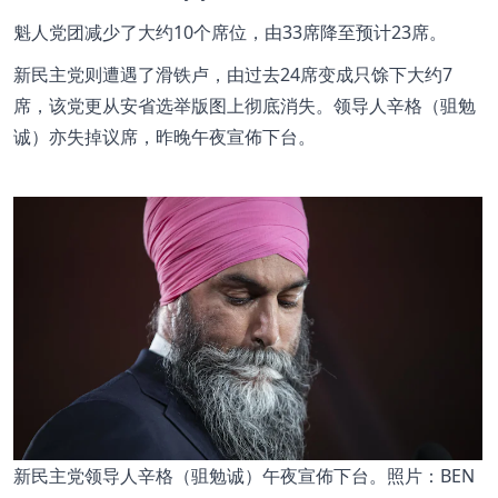
魁人党团减少了大约10个席位，由33席降至预计23席。
新民主党则遭遇了滑铁卢，由过去24席变成只馀下大约7
席，该党更从安省选举版图上彻底消失。领导人辛格（驵勉
诚）亦失掉议席，昨晚午夜宣佈下台。
新民主党领导人辛格（驵勉诚）午夜宣佈下台。照片：BEN