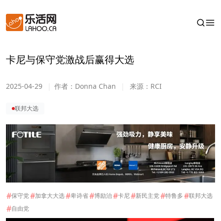
卡尼与保守党激战后赢得大选
2025-04-29
|
作者：
Donna Chan
|
来源：
RCI
联邦大选
#
#
#
#
#
#
#
#
保守党
加拿大大选
卑诗省
博励治
卡尼
新民主党
特鲁多
联邦大选
#
自由党