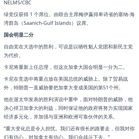
NELMS/CBC
绿党仅获得 1 个席位。由联合主席梅伊嬴得卑诗省的塞纳-海
湾群岛（Saanich-Gulf Islands）议席。
国会明显二分
自由党在大选中的胜利，可说是以牺牲魁人党团和新民主党
为代价。
卡尼将重新上任总理，但这次加拿大国会明显一分为二。
卡尼在竞选中将重点放在美国总统的威胁上。除了贸易战
外，特朗普一直威胁要把加拿大变成美国的第51个州。
他在渥太华发表的胜利演说中重申，面对特朗普的威胁，他
决心捍卫加拿大的利益，同时保证他的政府将努力实现国家
经济多元化，并加强与亚洲和欧洲可靠伙伴的关系。
重大变化总是令人担忧。我们还有很长的路要走，但我对你
们有信心，对加拿大有信心。我们会战斗下去。