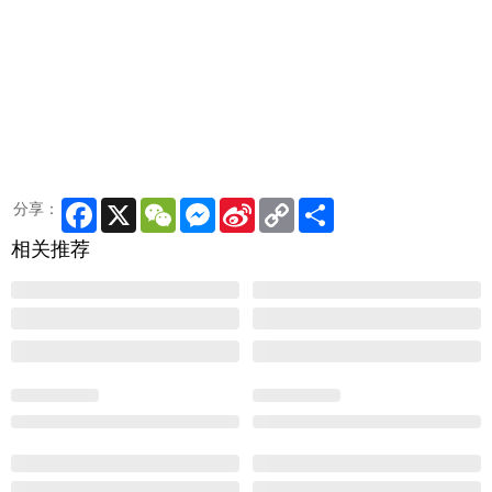
Facebook
X
WeChat
Messenger
Sina
Copy
Share
分享：
Weibo
Link
相关推荐