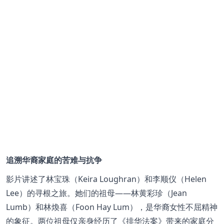
追溯华裔家庭的苦难与抗争
影片讲述了林宝珠（Keira Loughran）和李顺仪（Helen
Lee）的寻根之旅。她们的祖母——林黄彩珍（Jean
Lumb）和林煥喜（Foon Hay Lum），是华裔女性不屈精神
的象征。两位祖母仅亲身经历了《排华法案》带来的家庭分