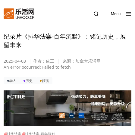
Menu
纪录片《排华法案-百年沉默》：铭记历史，展
望未来
2025-04-03
|
作者：
依工
|
来源：
加拿大乐活网
An error occurred:
Failed to fetch
华人
历史
影视
#
#
排华法案
排华法案-百年沉默