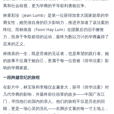
离和社会歧视，更为华裔的平等权利勇敢抗争。
林黄彩珍（Jean Lumb）是第一位获得加拿大国家勋章的华
裔女性，她凭借自身的巨大影响力，推进并加速了该法案的
终结。而林煥喜（Foon Hay Lum）在团聚后仍旧不懈努
力，投身于争取赔偿的运动，最终为数以万计的华裔赢得了
迟来的正义。
林煥喜的一生，既是苦难的见证者，也是希望的践行者。她
的故事不仅属于她自己，更属于每一位曾被《排华法案》影
响的华裔家庭。
一段跨越世纪的旅程
在影片中，林宝珠和李顺仪走遍拿大，探寻《排华法案》对
几代华裔的影响，并最终前往祖辈的故乡——中国广东江
门，寻找他们在国内的亲人。他们的旅程不仅是历史的回
顾，更是一场心灵的洗礼——在脚步丈量的每一寸土地上，