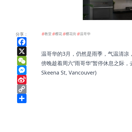
#
#
#
#
分享：
教堂
樱花
樱花街
温哥华
Facebook
X
温哥华的3月，仍然是雨季，气温清凉
WeChat
傍晚趁着周六“雨哥华”暂停休息之际，去扫一
Messenger
Skeena St, Vancouver)
Sina
Weibo
Copy
Link
Share