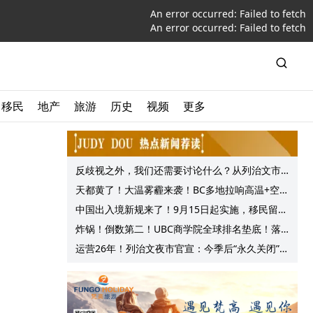
An error occurred:
Failed to fetch
An error occurred:
Failed to fetch
移民
地产
旅游
历史
视频
更多
反歧视之外，我们还需要讨论什么？从列治文市
议会一项动议谈起
天都黄了！大温雾霾来袭！BC多地拉响高温+空气
质量预警 最高可达35°C！
中国出入境新规来了！9月15日起实施，移民留学
中介迎来最强监管！
炸锅！倒数第二！UBC商学院全球排名垫底！落
后4所加拿大名校！MBA毕业生近半找不到工作！
运营26年！列治文夜市官宣：今季后“永久关闭”！
网友评论更扎心！
9月20日最后一天！网友热议！保守党抛出拯救方
案！