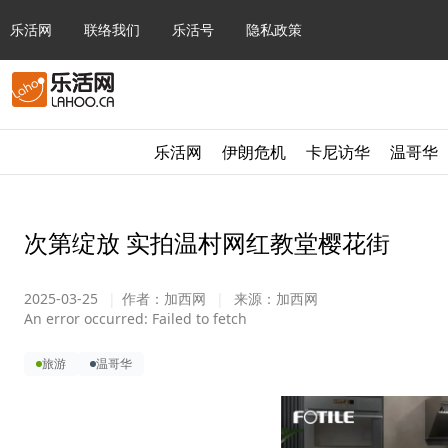
乐活网
联络我们
乐活号
隐私政策
乐活网
伊朗危机
卡尼访华
温哥华
次第绽放 实拍温村网红教堂樱花街
2025-03-25
|
作者：
加西网
|
来源：
加西网
An error occurred:
Failed to fetch
旅游
温哥华