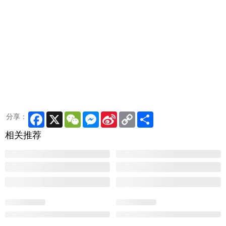
Facebook
X
WeChat
Messenger
Sina
Copy
Share
分享：
Weibo
Link
相关推荐