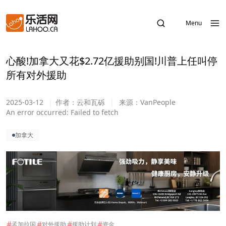
Menu
心酸!加拿大又花$2.72亿援助别国!川普上任叫停
所有对外援助
2025-03-12
|
作者：
云和瓦砾
|
来源：
VanPeople
An error occurred:
Failed to fetch
加拿大
#
#
#
#
孟加拉国
对外援助
援助计划
资金