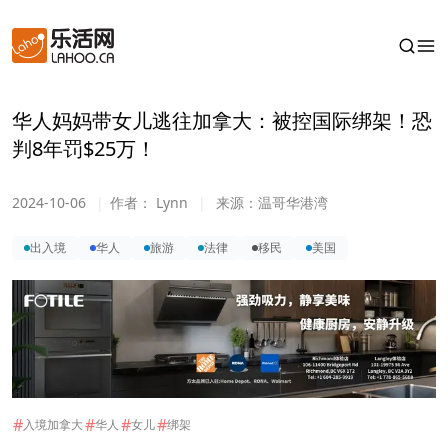
华人妈妈带女儿逃往加拿大：被控国际绑架！恐
判8年罚$25万！
2024-10-06
|
作者：
Lynn
|
来源：
温哥华港湾
出入境
华人
旅游
法律
移民
美国
#
#
#
#
入境加拿大
华人
女儿
绑架