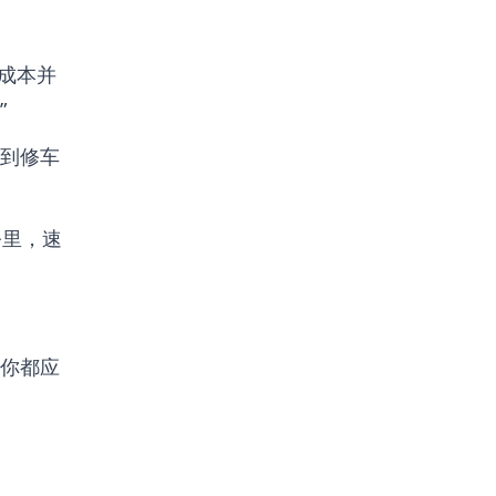
产成本并
”
到修车
公里，速
你都应