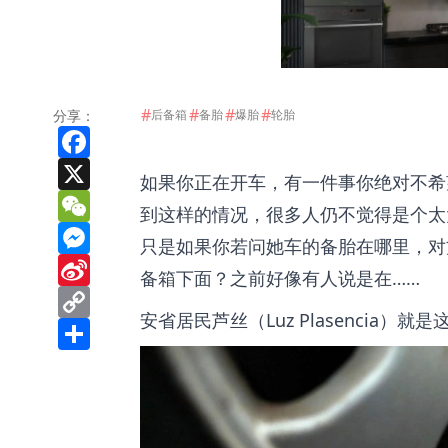
#
#
#
#
分享：
后备箱
备胎
爆胎
轮胎
Facebook
X
如果你正在开车，有一件事你绝对不希
WeChat
到这样的情况，很多人仍不觉得是个太
Messenger
只是如果你若问她车的备胎在哪里，对
Sina
备箱下面？之前好像有人说是在……
Weibo
Copy
Link
安省居民芦丝（Luz Plasencia
Share