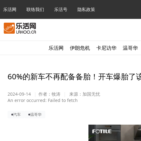
乐活网
联络我们
乐活号
隐私政策
乐活网
伊朗危机
卡尼访华
温哥华
60%的新车不再配备备胎！开车爆胎了
2024-09-14
|
作者：
牧涛
|
来源：
加国无忧
An error occurred:
Failed to fetch
汽车
温哥华