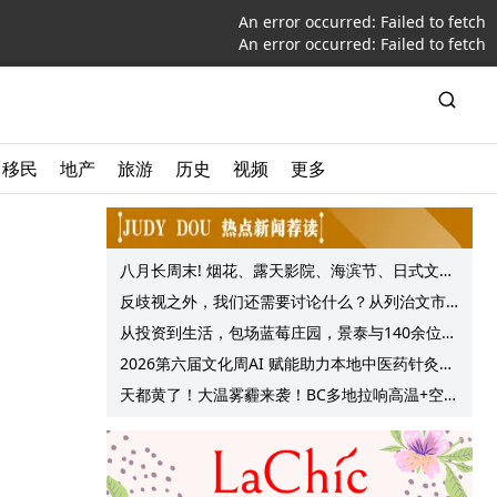
An error occurred:
Failed to fetch
An error occurred:
Failed to fetch
移民
地产
旅游
历史
视频
更多
八月长周末! 烟花、露天影院、海滨节、日式文化
节庆, 大温哥华各种精彩活动上线!
反歧视之外，我们还需要讨论什么？从列治文市
议会一项动议谈起
从投资到生活，包场蓝莓庄园，景泰与140余位客
户共享夏日”莓”好时光
2026第六届文化周AI 赋能助力本地中医药针灸服
务提质升级
天都黄了！大温雾霾来袭！BC多地拉响高温+空气
质量预警 最高可达35°C！