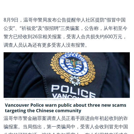
8月9日，温哥华警局发布公告提醒华人社区提防“假冒中国
公安”、“祈福党”及“假招聘”三类骗案，公告称，从年初至今
警方已经收到26宗相关报案，受害人合共损失约600万元，
调查人员认為还有更多受害人没有报警。
温哥华市警金融罪案调查人员正着手跟进由年初起收到的诈
骗报案。当局指出，第一类骗局中，受害人会收到冒充中国