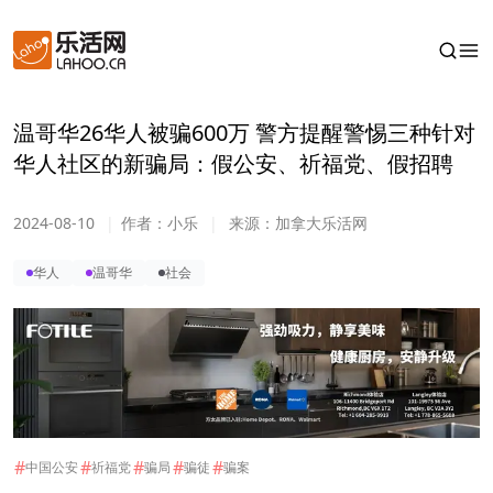
温哥华26华人被骗600万 警方提醒警惕三种针对
华人社区的新骗局：假公安、祈福党、假招聘
2024-08-10
|
作者：
小乐
|
来源：
加拿大乐活网
华人
温哥华
社会
#
#
#
#
#
中国公安
祈福党
骗局
骗徒
骗案