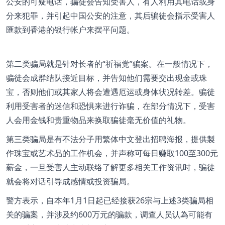
公安的可疑电话，骗徒会告知受害人，有人利用其电话或身
分来犯罪，并引起中国公安的注意，其后骗徒会指示受害人
匯款到香港的银行帐户来摆平问题。
第二类骗局就是针对长者的“祈福党”骗案。在一般情况下，
骗徒会成群结队接近目标，并告知他们需要交出现金或珠
宝，否则他们或其家人将会遭遇厄运或身体状况转差。骗徒
利用受害者的迷信和恐惧来进行诈骗，在部分情况下，受害
人会用金钱和贵重物品来换取骗徒毫无价值的礼物。
第三类骗局是有不法分子用繁体中文登出招聘海报，提供製
作珠宝或艺术品的工作机会，并声称可每日赚取100至300元
薪金，一旦受害人主动联络了解更多相关工作资讯时，骗徒
就会将对话引导成感情或投资骗局。
警方表示，自本年1月1日起已经接获26宗与上述3类骗局相
关的骗案，并涉及约600万元的骗款，调查人员认為可能有