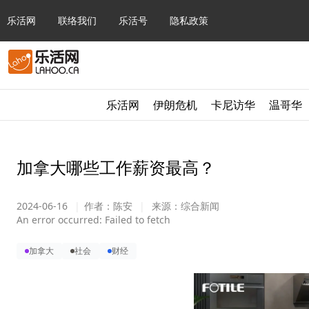
乐活网
联络我们
乐活号
隐私政策
乐活网
伊朗危机
卡尼访华
温哥华
加拿大哪些工作薪资最高？
2024-06-16
|
作者：
陈安
|
来源：
综合新闻
An error occurred:
Failed to fetch
加拿大
社会
财经