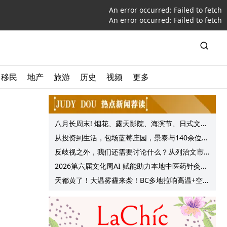
An error occurred:
Failed to fetch
An error occurred:
Failed to fetch
移民
地产
旅游
历史
视频
更多
八月长周末! 烟花、露天影院、海滨节、日式文化
节庆, 大温哥华各种精彩活动上线!
从投资到生活，包场蓝莓庄园，景泰与140余位客
户共享夏日”莓”好时光
反歧视之外，我们还需要讨论什么？从列治文市
议会一项动议谈起
2026第六届文化周AI 赋能助力本地中医药针灸服
务提质升级
天都黄了！大温雾霾来袭！BC多地拉响高温+空气
质量预警 最高可达35°C！