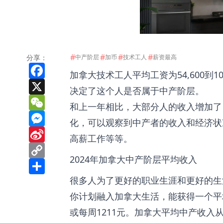
#
#
#
#
分享：
中产阶层
加币
技术工人
薪资最高
Facebook
加拿大技术工人平均工资为54,600到
X
决定了这个人是否属于中产阶层。
WeChat
和上一年相比，大部分人的收入增加了，
Messenger
化，可以观察到中产者的收入和经济状
Sina
高薪工作等等。
Weibo
Copy
Link
2024年加拿大中产阶层平均收入
Share
很多人为了更好的职业生涯和更好的生
你计划融入加拿大生活，能获得一个平均
或每周1211元。加拿大平均中产收入从5