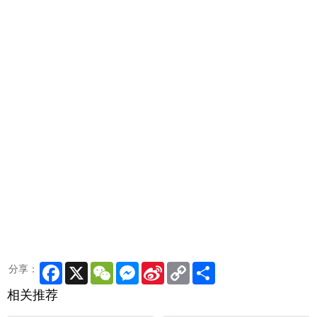
Facebook
X
WeChat
Messenger
Sina
Copy
Share
分享：
Weibo
Link
相关推荐