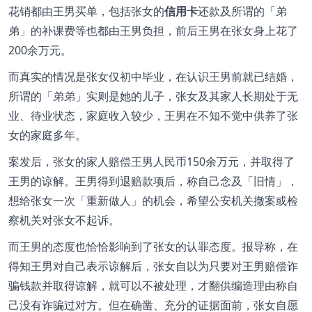
花销都由王男买单，包括张女的
信用卡
还款及所谓的「弟
弟」的补课费等也都由王男负担，前后王男在张女身上花了
200余万元。
而真实的情况是张女仅初中毕业，在认识王男前就已结婚，
所谓的「弟弟」实则是她的儿子，张女及其家人长期处于无
业、待业状态，家庭收入较少，王男在不知不觉中供养了张
女的家庭多年。
案发后，张女的家人赔偿王男人民币150余万元，并取得了
王男的谅解。王男得到退赔款项后，称自己念及「旧情」，
想给张女一次「重新做人」的机会，希望公安机关撤案或检
察机关对张女不起诉。
而王男的态度也恰恰影响到了张女的认罪态度。报导称，在
得知王男对自己表示谅解后，张女自以为只要对王男赔偿诈
骗钱款并取得谅解，就可以不被处理，才翻供编造理由称自
己没有诈骗过对方。但在确凿、充分的证据面前，张女自愿