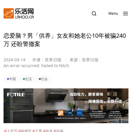
Menu
恋爱脑？男「供养」女友和她老公10年被骗240
万 还盼警撤案
2024-03-14
|
作者：
世界日报
|
来源：
世界日报
An error occurred:
Failed to fetch
中国
生活
社会
#
#
#
#
#
人民币
检察院
王男
租房
诈骗