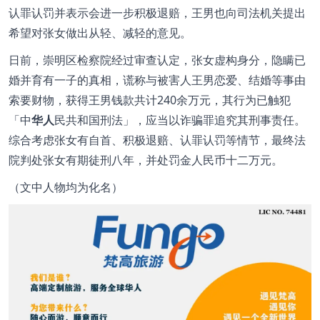
认罪认罚并表示会进一步积极退赔，王男也向司法机关提出
希望对张女做出从轻、减轻的意见。
日前，崇明区检察院经过审查认定，张女虚构身分，隐瞒已
婚并育有一子的真相，谎称与被害人王男恋爱、结婚等事由
索要财物，获得王男钱款共计240余万元，其行为已触犯
「中
华人
民共和国刑法」，应当以诈骗罪追究其刑事责任。
综合考虑张女有自首、积极退赔、认罪认罚等情节，最终法
院判处张女有期徒刑八年，并处罚金人民币十二万元。
（文中人物均为化名）