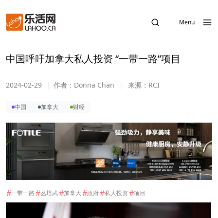
Menu
中国呼吁加拿大私人投资 “一带一路”项目
2024-02-29
|
作者：
Donna Chan
|
来源：
RCI
中国
加拿大
财经
#
#
#
#
#
#
一带一路
丛培武
加拿大
政府
私人投资
项目