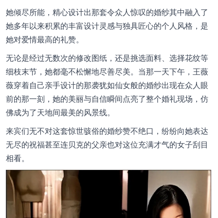
她倾尽所能，精心设计出那套令众人惊叹的婚纱其中融入了
她多年以来积累的丰富设计灵感与独具匠心的个人风格，是
她对爱情最高的礼赞。
无论是经过无数次的修改图纸，还是挑选面料、选择花纹等
细枝末节，她都毫不松懈地尽善尽美。当那一天下午，王薇
薇穿着自己亲手设计的那袭犹如仙女般的婚纱出现在众人眼
前的那一刻，她的美丽与自信瞬间点亮了整个婚礼现场，仿
佛成为了天地间最美的风景线。
来宾们无不对这套惊世骇俗的婚纱赞不绝口，纷纷向她表达
无尽的祝福甚至连贝克的父亲也对这位充满才气的女子刮目
相看。