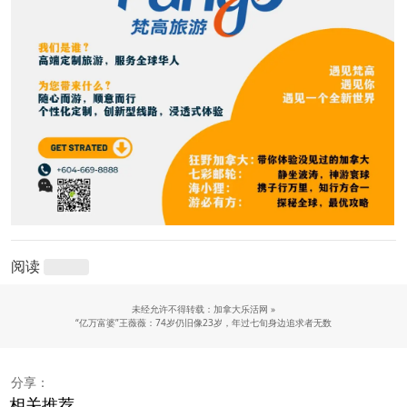
阅读
未经允许不得转载：加拿大乐活网 »
“亿万富婆”王薇薇：74岁仍旧像23岁，年过七旬身边追求者无数
分享：
相关推荐