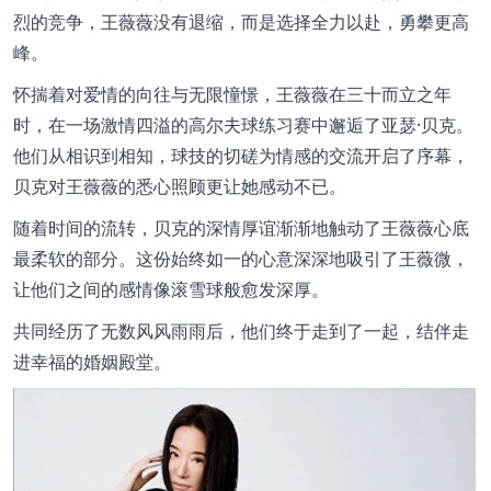
烈的竞争，王薇薇没有退缩，而是选择全力以赴，勇攀更高
峰。
怀揣着对爱情的向往与无限憧憬，王薇薇在三十而立之年
时，在一场激情四溢的高尔夫球练习赛中邂逅了亚瑟·贝克。
他们从相识到相知，球技的切磋为情感的交流开启了序幕，
贝克对王薇薇的悉心照顾更让她感动不已。
随着时间的流转，贝克的深情厚谊渐渐地触动了王薇薇心底
最柔软的部分。这份始终如一的心意深深地吸引了王薇微，
让他们之间的感情像滚雪球般愈发深厚。
共同经历了无数风风雨雨后，他们终于走到了一起，结伴走
进幸福的婚姻殿堂。