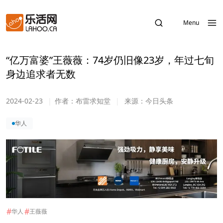
Menu
“亿万富婆”王薇薇：74岁仍旧像23岁，年过七旬
身边追求者无数
2024-02-23
|
作者：
布雷求知堂
|
来源：
今日头条
华人
#
#
华人
王薇薇