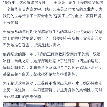
1949年，这位耀眼的女性——王薇薇，诞生于美国曼哈顿的
一个荣华富贵家庭之中。她的父亲是当时著名的企业家，为
我们的世界带来了一家命名为“森美工业”的企业，家庭环境
十分优越。
王薇薇从幼年时期便深感家庭生活的幸福和无忧无虑；父母
对于她的疼爱更是无微不至。只要她心有所想，父母定会立
即为她准备妥当，以满足她的需求。
值得纪念的那一年，7岁的王薇薇收到父亲赠予的第一双溜
冰鞋，自此之后，她深深地迷恋上了这种活力四溢的运动。
每日朝阳升起，她总是迫不及待地早早起床开始练习溜冰；
甚至在整个白天，都孜孜不倦地坚持着训练。
为了精进这项运动，王薇薇不惜付出无数汗水，她还特意走
上另一条道路——学习芭蕾舞，以提升身体的柔韧性，同时
强化溜冰时的姿态仪态。