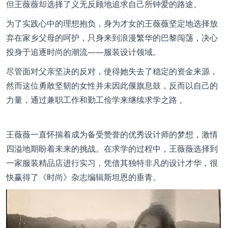
但王薇薇却选择了义无反顾地追求自己所钟爱的路途。
为了实践心中的理想抱负，身为才女的王薇薇坚定地选择放
弃在家乡父母的呵护，只身来到浪漫繁华的巴黎闯荡，决心
投身于追逐时尚的潮流——服装设计领域。
尽管面对父亲坚决的反对，使得她失去了稳定的资金来源，
然而这位勇敢坚韧的女性并未因此偃旗息鼓，反而以自己的
力量，通过兼职工作和勤工俭学来继续求学之路 。
王薇薇一直怀揣着成为备受赞誉的优秀设计师的梦想，激情
四溢地期盼着未来的挑战。在求学的过程中，王薇薇选择到
一家服装精品店进行实习，凭借其独特非凡的设计才华，很
快赢得了《时尚》杂志编辑斯坦恩的垂青。