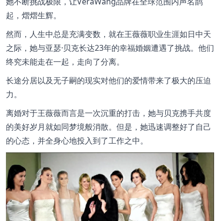
她不断挑战极限，让VeraWang品牌在全球范围内声名鹊
起，熠熠生辉。
然而，人生中总是充满变数，就在王薇薇职业生涯如日中天
之际，她与亚瑟·贝克长达23年的幸福婚姻遭遇了挑战。他们
终究未能走在一起，走向了分离。
长途分居以及无子嗣的现实对他们的爱情带来了极大的压迫
力。
离婚对于王薇薇而言是一次沉重的打击，她与贝克携手共度
的美好岁月就如同梦境般消散。但是，她迅速调整好了自己
的心态，并全身心地投入到了工作之中。