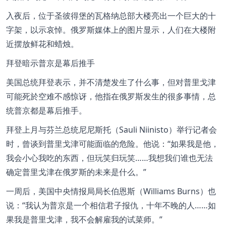
入夜后，位于圣彼得堡的瓦格纳总部大楼亮出一个巨大的十
字架，以示哀悼。俄罗斯媒体上的图片显示，人们在大楼附
近摆放鲜花和蜡烛。
拜登暗示普京是幕后推手
美国总统拜登表示，并不清楚发生了什么事，但对普里戈津
可能死於空难不感惊讶，他指在俄罗斯发生的很多事情，总
统普京都是幕后推手。
拜登上月与芬兰总统尼尼斯托（Sauli Niinisto）举行记者会
时，曾谈到普里戈津可能面临的危险。他说：“如果我是他，
我会小心我吃的东西，但玩笑归玩笑……我想我们谁也无法
确定普里戈津在俄罗斯的未来是什么。”
一周后，美国中央情报局局长伯恩斯（Williams Burns）也
说：“我认为普京是一个相信君子报仇，十年不晚的人……如
果我是普里戈津，我不会解雇我的试菜师。”