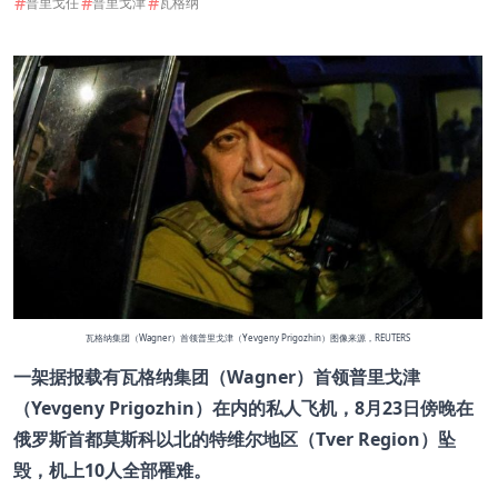
#
#
#
普里戈任
普里戈津
瓦格纳
瓦格纳集团（Wagner）首领普里戈津（Yevgeny Prigozhin）
图像来源，
REUTERS
一架据报载有瓦格纳集团（Wagner）首领普里戈津
（Yevgeny Prigozhin）在内的私人飞机，8月23日傍晚在
俄罗斯首都莫斯科以北的特维尔地区（Tver Region）坠
毁，机上10人全部罹难。