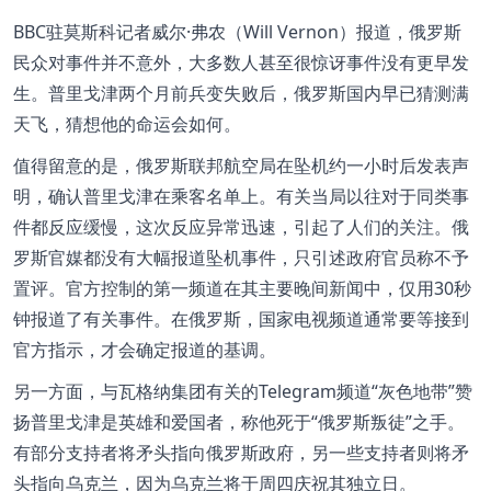
BBC驻莫斯科记者威尔·弗农（Will Vernon）报道，俄罗斯
民众对事件并不意外，大多数人甚至很惊讶事件没有更早发
生。普里戈津两个月前兵变失败后，俄罗斯国内早已猜测满
天飞，猜想他的命运会如何。
值得留意的是，俄罗斯联邦航空局在坠机约一小时后发表声
明，确认普里戈津在乘客名单上。有关当局以往对于同类事
件都反应缓慢，这次反应异常迅速，引起了人们的关注。俄
罗斯官媒都没有大幅报道坠机事件，只引述政府官员称不予
置评。官方控制的第一频道在其主要晚间新闻中，仅用30秒
钟报道了有关事件。在俄罗斯，国家电视频道通常要等接到
官方指示，才会确定报道的基调。
另一方面，与瓦格纳集团有关的Telegram频道“灰色地带”赞
扬普里戈津是英雄和爱国者，称他死于“俄罗斯叛徒”之手。
有部分支持者将矛头指向俄罗斯政府，另一些支持者则将矛
头指向乌克兰，因为乌克兰将于周四庆祝其独立日。