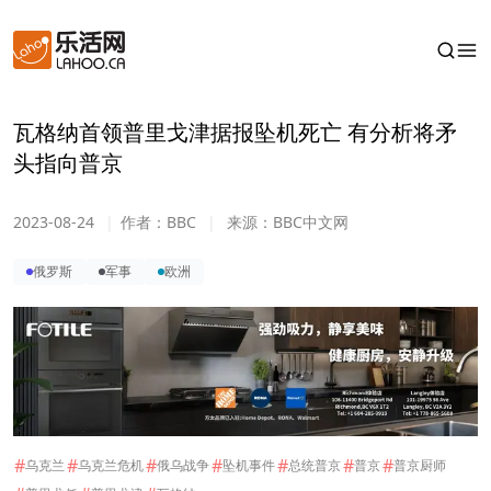
瓦格纳首领普里戈津据报坠机死亡 有分析将矛
头指向普京
2023-08-24
|
作者：
BBC
|
来源：
BBC中文网
俄罗斯
军事
欧洲
#
#
#
#
#
#
#
乌克兰
乌克兰危机
俄乌战争
坠机事件
总统普京
普京
普京厨师