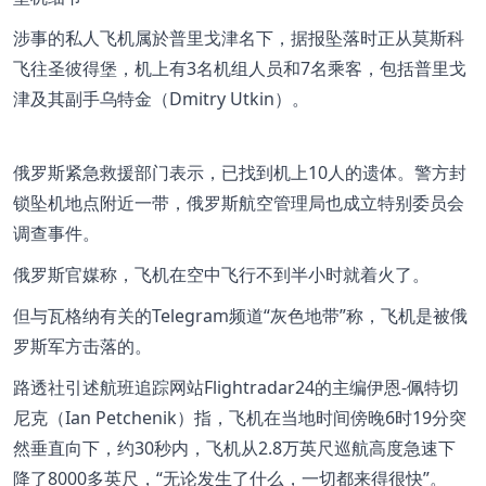
涉事的私人飞机属於普里戈津名下，据报坠落时正从莫斯科
飞往圣彼得堡，机上有3名机组人员和7名乘客，包括普里戈
津及其副手乌特金（Dmitry Utkin）。
俄罗斯紧急救援部门表示，已找到机上10人的遗体。警方封
锁坠机地点附近一带，俄罗斯航空管理局也成立特别委员会
调查事件。
俄罗斯官媒称，飞机在空中飞行不到半小时就着火了。
但与瓦格纳有关的Telegram频道“灰色地带”称，飞机是被俄
罗斯军方击落的。
路透社引述航班追踪网站Flightradar24的主编伊恩-佩特切
尼克（Ian Petchenik）指，飞机在当地时间傍晚6时19分突
然垂直向下，约30秒内，飞机从2.8万英尺巡航高度急速下
降了8000多英尺，“无论发生了什么，一切都来得很快”。