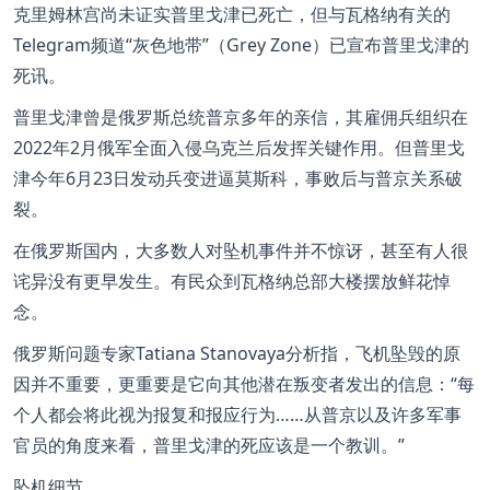
克里姆林宫尚未证实普里戈津已死亡，但与瓦格纳有关的
Telegram频道“灰色地带”（Grey Zone）已宣布普里戈津的
死讯。
普里戈津曾是俄罗斯总统普京多年的亲信，其雇佣兵组织在
2022年2月俄军全面入侵乌克兰后发挥关键作用。但普里戈
津今年6月23日发动兵变进逼莫斯科，事败后与普京关系破
裂。
在俄罗斯国内，大多数人对坠机事件并不惊讶，甚至有人很
诧异没有更早发生。有民众到瓦格纳总部大楼摆放鲜花悼
念。
俄罗斯问题专家Tatiana Stanovaya分析指，飞机坠毁的原
因并不重要，更重要是它向其他潜在叛变者发出的信息：“每
个人都会将此视为报复和报应行为……从普京以及许多军事
官员的角度来看，普里戈津的死应该是一个教训。”
坠机细节