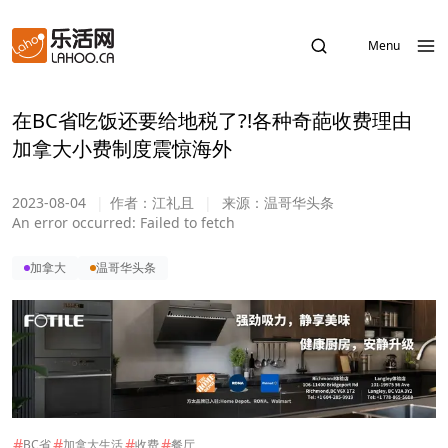
Menu
在BC省吃饭还要给地税了?!各种奇葩收费理由
加拿大小费制度震惊海外
2023-08-04
|
作者：
江礼且
|
来源：
温哥华头条
An error occurred:
Failed to fetch
加拿大
温哥华头条
#
#
#
#
BC省
加拿大生活
收费
餐厅