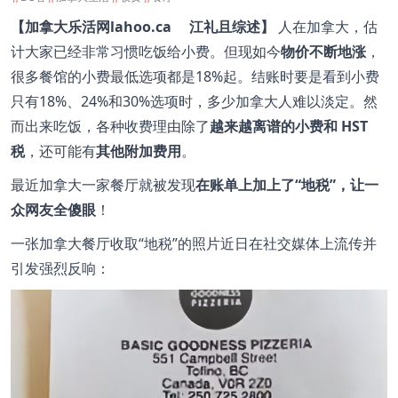
【加拿大乐活网lahoo.ca 江礼且综述】
人在加拿大，估
计大家已经非常习惯吃饭给小费。但现如今
物价不断地涨
，
很多餐馆的小费最低选项都是18%起。结账时要是看到小费
只有18%、24%和30%选项时，多少加拿大人难以淡定。然
而出来吃饭，各种收费理由除了
越来越离谱的小费和 HST
税
，还可能有
其他附加费用
。
最近加拿大一家餐厅就被发现
在账单上加上了“地税”，让一
众网友全傻眼
！
一张加拿大餐厅收取“地税”的照片近日在社交媒体上流传并
引发强烈反响：