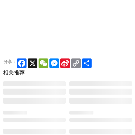
Facebook
X
WeChat
Messenger
Sina
Copy
Share
分享：
Weibo
Link
相关推荐