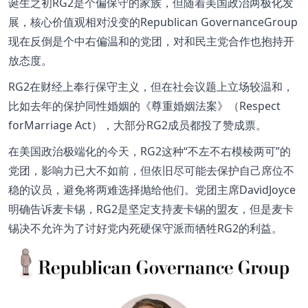
诞生之初RG2是个偏保守的家族，但随着美国政治两极化发
展，核心价值观相对没变的Republican GovernanceGroup
现在反倒是个中右偏温和的党团，对和民主党合作也抱持开
放态度。
RG2在财经上奉行保守主义，但在社会议题上立场较温和，
比如去年的保护同性婚姻的《尊重婚姻法案》（Respect
forMarriage Act），大部分RG2成员都投了赞成票。
在美国政治极端化的今天，RG2这种“不左不右模棱两可”的
党团，影响力已大不如前，但依旧尽可能去保护自己席位不
稳的议员，避免将两难选择抛给他们。党团主席DavidJoyce
明确告诉麦卡锡，RG2是坚定支持麦卡锡的盟友，但是麦卡
锡决不允许为了讨好党内死硬保守派而牺牲RG2的利益。