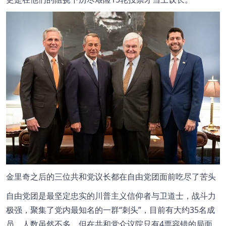
金里奇之后的三位共和党议长都在自由党团面前吃尽了苦头
自由党团是最坚定忠实的川普主义信仰者与卫道士，战斗力
极强，聚集了党内最知名的一群“刺头”，目前有大约35名成
员。人数虽然不多，但在共和党众议院只有4票容错的局面