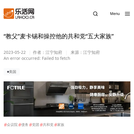
Menu
“教父”麦卡锡和操控他的共和党“五大家族”
2023-05-22
|
作者：
江宁知府
|
来源：
江宁知府
An error occurred:
Failed to fetch
美国
#
#
#
#
#
众议院
债务
党团
共和党
家族