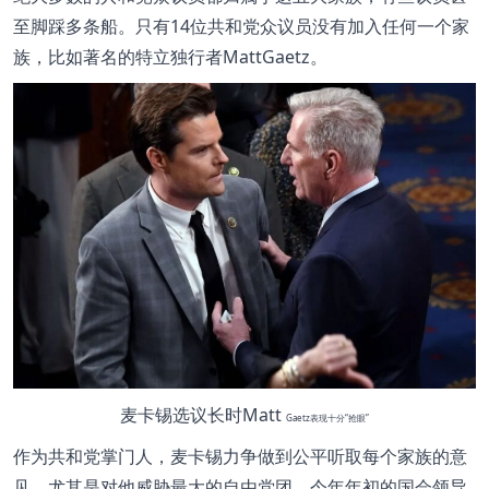
至脚踩多条船。只有14位共和党众议员没有加入任何一个家
族，比如著名的特立独行者MattGaetz。
麦卡锡选议长时Matt
Gaetz表现十分“抢眼”
作为共和党掌门人，麦卡锡力争做到公平听取每个家族的意
见，尤其是对他威胁最大的自由党团。今年年初的国会领导