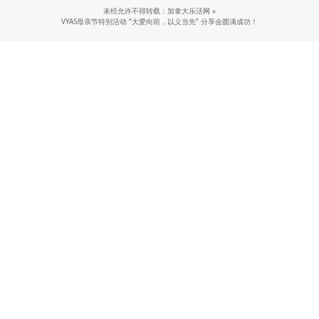
未经允许不得转载：加拿大乐活网 »
VYAS母亲节特别活动 “大爱向前，以义当先” 分享会圆满成功！