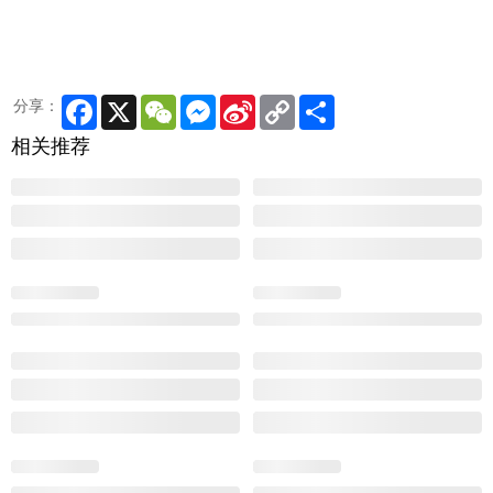
Facebook
X
WeChat
Messenger
Sina
Copy
Share
分享：
Weibo
Link
相关推荐