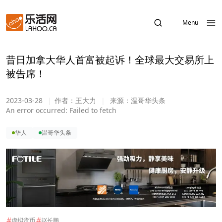
Menu
昔日加拿大华人首富被起诉！全球最大交易所上
被告席！
2023-03-28
|
作者：
王大力
|
来源：
温哥华头条
An error occurred:
Failed to fetch
华人
温哥华头条
#
#
虚拟货币
赵长鹏