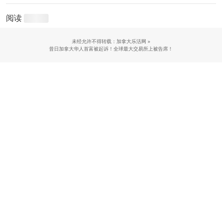
阅读
未经允许不得转载：加拿大乐活网 »
昔日加拿大华人首富被起诉！全球最大交易所上被告席！