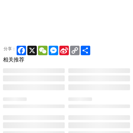
Facebook
X
WeChat
Messenger
Sina
Copy
Share
分享：
Weibo
Link
相关推荐