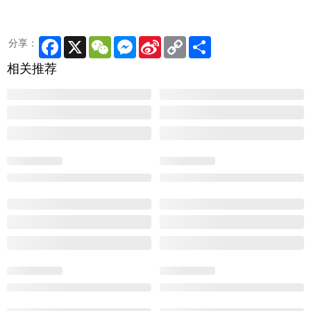
Facebook
X
WeChat
Messenger
Sina
Copy
Share
分享：
Weibo
Link
相关推荐