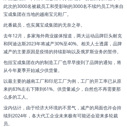
此次的3000名被裁员工和受影响的3000名不续约员工均来自
宝成集团在当地的越南宝元鞋厂。
此番裁员，也实属宝成集团的无奈之举。
去年12月，多家海外商业媒体报道，两大运动品牌巨头耐克
和阿迪达斯2023年将减产30%至40%。相关人士透露，品牌
减产的主要原因是疫情的持续影响以及俄罗斯业务的暂停。
包括宝成集团在内的制造工厂也早早接到了品牌的通知，将
从今年夏季开始减少供货量。
以最主要的越南工厂和印尼工厂为例，工厂的开工率已从原
来的83%左右下降到61%。供货量减少，自然也不再需要那
么多的工人。
业内估计，由于经济大环境的不景气，减产的局面也许会持
续到2024年，各大代工企业未来极有可能还会迎来多轮裁
员。