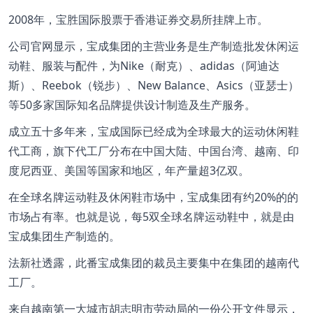
2008年，宝胜国际股票于香港证券交易所挂牌上市。
公司官网显示，宝成集团的主营业务是生产制造批发休闲运
动鞋、服装与配件，为Nike（耐克）、adidas（阿迪达
斯）、Reebok（锐步）、New Balance、Asics（亚瑟士）
等50多家国际知名品牌提供设计制造及生产服务。
成立五十多年来，宝成国际已经成为全球最大的运动休闲鞋
代工商，旗下代工厂分布在中国大陆、中国台湾、越南、印
度尼西亚、美国等国家和地区，年产量超3亿双。
在全球名牌运动鞋及休闲鞋市场中，宝成集团有约20%的的
市场占有率。也就是说，每5双全球名牌运动鞋中，就是由
宝成集团生产制造的。
法新社透露，此番宝成集团的裁员主要集中在集团的越南代
工厂。
来自越南第一大城市胡志明市劳动局的一份公开文件显示，