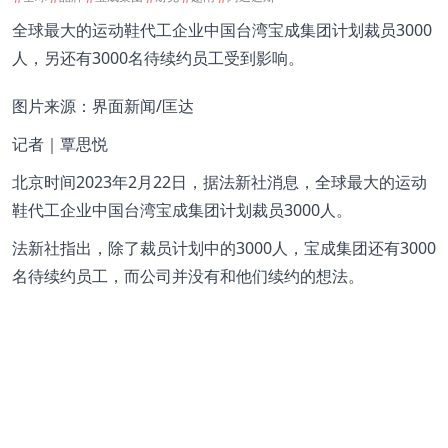
全球最大的运动鞋代工企业中国台湾宝成集团计划裁员3000
人，另还有3000名待续约员工受到影响。
图片来源：界面新闻/匡达
记者｜覃思悦
北京时间2023年2月22日，据法新社消息，全球最大的运动
鞋代工企业中国台湾宝成集团计划裁员3000人。
法新社指出，除了裁员计划中的3000人，宝成集团还有3000
名待续约员工，而公司并没有和他们续约的想法。