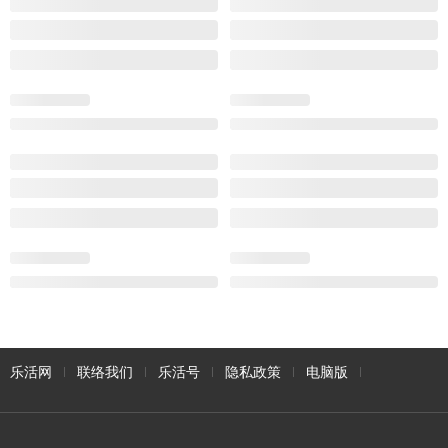
乐活网
联络我们
乐活号
隐私政策
电脑版