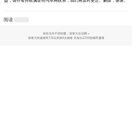
益，请作者持权属证明与本网联系，我们将及时更正、删除，谢谢。
阅读
未经允许不得转载：加拿大乐活网 »
加拿大快速移民7月以来第4次抽签 共发出2250份移民邀请