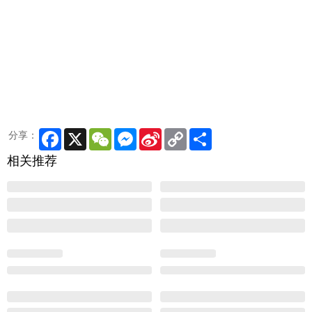
Facebook
X
WeChat
Messenger
Sina
Copy
Share
分享：
Weibo
Link
相关推荐