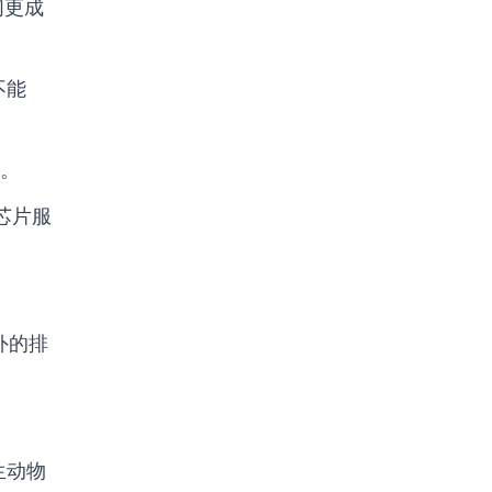
们更成
不能
。
芯片服
外的排
生动物