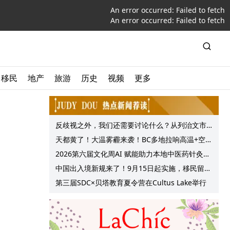
An error occurred:
Failed to fetch
An error occurred:
Failed to fetch
移民
地产
旅游
历史
视频
更多
反歧视之外，我们还需要讨论什么？从列治文市
议会一项动议谈起
天都黄了！大温雾霾来袭！BC多地拉响高温+空气
质量预警 最高可达35°C！
2026第六届文化周AI 赋能助力本地中医药针灸服
务提质升级
中国出入境新规来了！9月15日起实施，移民留学
中介迎来最强监管！
第三届SDC×贝塔教育夏令营在Cultus Lake举行