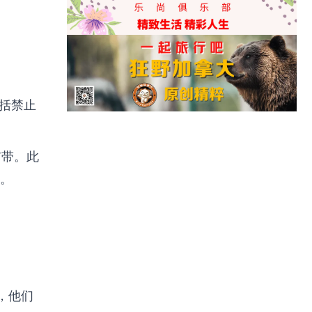
包括禁止
猫带。此
。
，他们