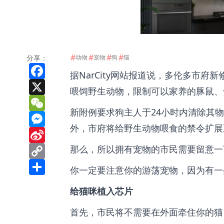
#
#
#
#
分享：
动物
宠物
狗
猫
Facebook
据NarCity网站报道说，多伦多市府新
X
喂饲野生动物，限制可以家养的豚鼠、
WeChat
新附例要求狗主人于24小时内清除其
Messenger
外，市府将给野生动物喂食的禁令扩展
Sina
Weibo
Copy
那么，所以拥有宠物的市民需要留意一
Link
Share
你一定要注意你的游荡宠物，因为有一
给猫咪植入芯片
首先，市民将不需要在外面牵住你的猫