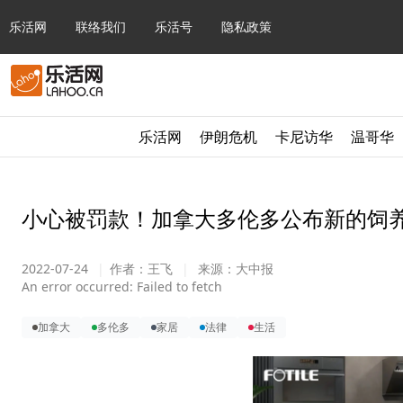
乐活网
联络我们
乐活号
隐私政策
乐活网
伊朗危机
卡尼访华
温哥华
小心被罚款！加拿大多伦多公布新的饲
2022-07-24
|
作者：
王飞
|
来源：
大中报
An error occurred:
Failed to fetch
加拿大
多伦多
家居
法律
生活