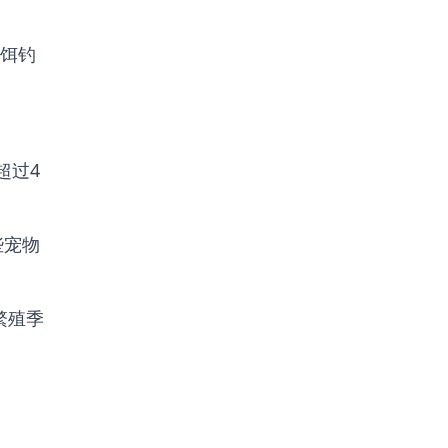
饵钓
超过4
些宠物
繁殖季