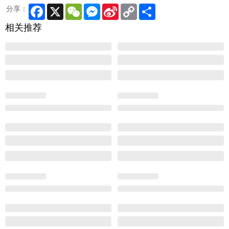
Facebook
X
WeChat
Messenger
Sina
Copy
Share
分享：
Weibo
Link
相关推荐