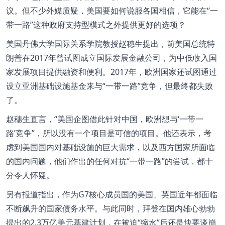
议。但不少外媒质疑，美国要如何说服各国相信，它能在“一
带一路”这种政府支持型模式之外提供更好的选项？
美国丹佛大学国际关系学院教授赵穗生提出，前美国总统特
朗普在2017年曾试图成立国际发展金融公司，为中低收入国
家发展项目提供融资和便利。2017年，欧洲国家还试图通过
设立亚洲基础设施基金来与“一带一路”竞争，但最终都失败
了。
赵穗生直言，“美国企图借此针对中国，欧洲想与‘一带一
路’竞争”，所以没有一个项目是可信的项目。他还表示，考
虑到美国国内对基础设施的巨大需求，以及西方国家所面临
的国内问题，他们作出的任何对抗“一带一路”的尝试，都十
分令人怀疑。
另有报道指出，作为G7核心成员国的美国、英国近年都面临
不断飙升的国家债务水平。与此同时，拜登在国内雄心勃勃
提出的2.3万亿美元基建计划，在被迫“缩水”后还是快要谈崩