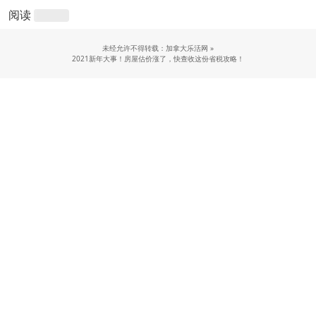
阅读
未经允许不得转载：加拿大乐活网 »
2021新年大事！房屋估价涨了，快查收这份省税攻略！