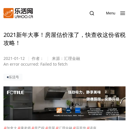
Menu
2021新年大事！房屋估价涨了，快查收这份省税
攻略！
2021-01-12
|
作者：
|
来源：
汇理金融
An error occurred:
Failed to fetch
乐活号
#
#
#
#
#
#
#
加拿大
康老师
房产税
房屋
汇理金融
温哥华
讲座