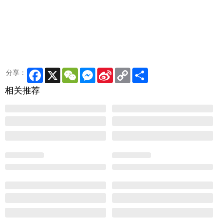
Facebook
X
WeChat
Messenger
Sina
Copy
Share
分享：
Weibo
Link
相关推荐